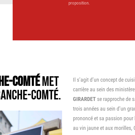
proposition.
CHE-COMTÉ
MET
Il s’agit d’un concept de cui
carrière au sein des ministère
FRANCHE-COMTÉ.
GIRARDET
se rapproche de s
trois années au sein d’un gra
prononcé et sa passion pour l
au vin jaune et aux morilles,