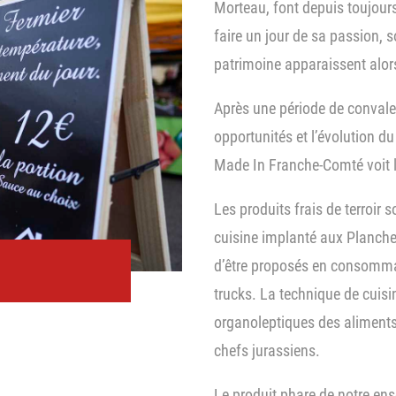
Morteau, font depuis toujours
faire un jour de sa passion, s
patrimoine apparaissent alo
Après une période de convales
opportunités et l’évolution d
Made In Franche-Comté voit l
Les produits frais de terroir
cuisine implanté aux Planche
d’être proposés en consomma
trucks. La technique de cuisin
organoleptiques des aliments, 
chefs jurassiens.
Le produit phare de notre ens