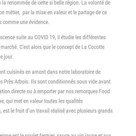
 la renommée de cette si belle région. La volonté de
on métier, par la mise en valeur et le partage de ce
rs comme une évidence.
cence suite au COVID 19, il étudie les différentes
u marché. C’est alors que le concept de La Cocotte
e jour.
 sont cuisinés en amont dans notre laboratoire de
s Près Arbois. Ils sont conditionnés sous vide avant
tion directe ou à emporter par nos remorques Food
e, qui met en valeur toutes les qualités
est le fruit d’un travail réalisé avec plusieurs grands
eigne est le poulet fermier, sauce au vin jaune et aux