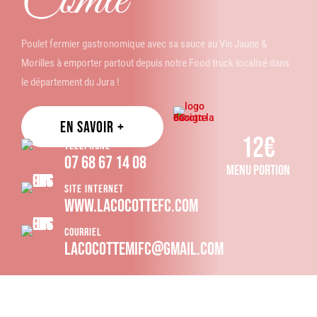
Comté
Poulet fermier gastronomique avec sa sauce au Vin Jaune &
Morilles à emporter partout depuis notre Food truck localisé dans
le département du Jura !
EN SAVOIR +
12€
Téléphone
07 68 67 14 08
menu portion
SITE INTERNET
www.lacocottefc.com
COURRIEL
lacocottemifc@gmail.com