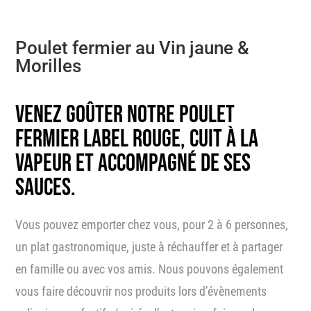
Poulet fermier au Vin jaune &
Morilles
VENEZ GOÛTER NOTRE POULET
FERMIER LABEL ROUGE, CUIT À LA
VAPEUR ET ACCOMPAGNÉ DE SES
SAUCES.
Vous pouvez emporter chez vous, pour 2 à 6 personnes,
un plat gastronomique, juste à réchauffer et à partager
en famille ou avec vos amis. Nous pouvons également
vous faire découvrir nos produits lors d’évènements